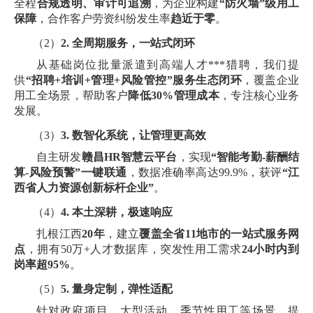
全程
合规透明、审计可追溯
，为企业构建
“防火墙”级用工
保障
，合作客户劳资纠纷发生率
趋近于零
。
（2）
2. 全周期服务，一站式闭环
从基础岗位批量派遣到高端人才***猎聘，我们提
供
“招聘+培训+管理+风险管控”服务生态闭环
，覆盖企业
用工全场景，帮助客户
降低
30%管理成本
，专注核心业务
发展。
（3）
3. 数智化系统，让管理更高效
自主研发
赣昌
HR智慧云平台
，实现
“智能考勤-薪酬结
算-风险预警”一键联通
，数据准确率高达
99.9%，获评
“江
西省人力资源创新标杆企业”
。
（4）
4. 本土深耕，极速响应
扎根江西
20年
，建立
覆盖全省
11地市的一站式服务网
点
，拥有
50万+人才数据库，突发性用工需求
24小时内到
岗率超95%
。
（5）
5. 量身定制，弹性适配
针对政府项目、大型活动、季节性用工等场景，提